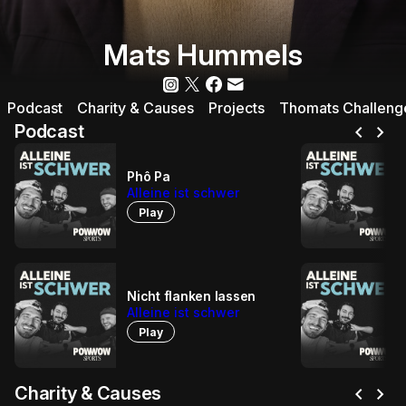
Mats Hummels
Podcast
Charity & Causes
Projects
Thomats Challeng
chevron_left
chevron_right
Podcast
Phô Pa
Alleine ist schwer
Play
Nicht flanken lassen
Alleine ist schwer
Play
chevron_left
chevron_right
Charity & Causes